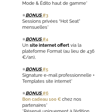
Mode & Édito haut de gamme*
⭐
BONUS
#3
Sessions privées “Hot Seat”
mensuelles*
⭐
BONUS
#4
Un
site internet offert
via la
plateforme Format (au lieu de 436
€/an),
⭐
BONUS
#5
Signature e-mail professionnelle +
Templates site internet*
⭐
BONUS
#6
Bon cadeau 100 €
chez nos
partenaires*
*Réservé uniquement à l’édition