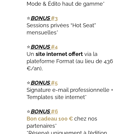
Mode & Édito haut de gamme*
⭐
BONUS
#3
Sessions privées “Hot Seat”
mensuelles*
⭐
BONUS
#4
Un
site internet offert
via la
plateforme Format (au lieu de 436
€/an),
⭐
BONUS
#5
Signature e-mail professionnelle +
Templates site internet*
⭐
BONUS
#6
Bon cadeau 100 €
chez nos
partenaires*
*Réservé uniquement à l’édition