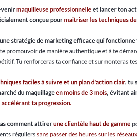
venir
maquilleuse professionnelle
et lancer ton ac
cialement conçue pour
maîtriser les techniques de
ne stratégie de marketing efficace qui fonctionne
te promouvoir de manière authentique et à te déma
titif. Tu renforceras ta confiance et surmonteras te
hniques faciles à suivre et un plan d'action clair
, tu
marché du maquillage
en moins de 3 mois
, évitant ai
 accélérant ta progression.
ras comment attirer
une clientèle haut de gamme
p
ients réguliers
sans passer des heures sur les réseaux