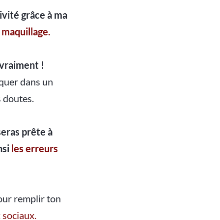
tivité grâce à ma
 maquillage.
 vraiment !
rquer dans un
s doutes.
 seras prête à
nsi
les erreurs
our remplir ton
 sociaux.