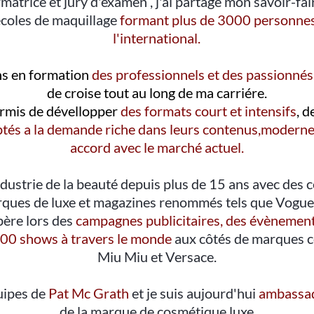
matrice et jury d'examen , j'ai partagé mon savoir-fai
écoles de maquillage
formant plus de 3000 personnes
l'international.
ins en formation
des professionnels et des passionné
de croise tout au long de ma carriére.
ermis de dévellopper
des formats court et intensifs
, 
tés a la demande riche dans leurs contenus,moderne
accord avec le marché actuel.
industrie de la beauté depuis plus de 15 ans avec des c
rques de luxe et magazines renommés tels que Vogue
père lors des
campagnes publicitaires, des évènements
300 shows à travers le monde
aux côtés de marques 
Miu Miu et Versace.
quipes de
Pat Mc Grath
et je suis aujourd'hui
ambassad
de la marque de cosmétique luxe